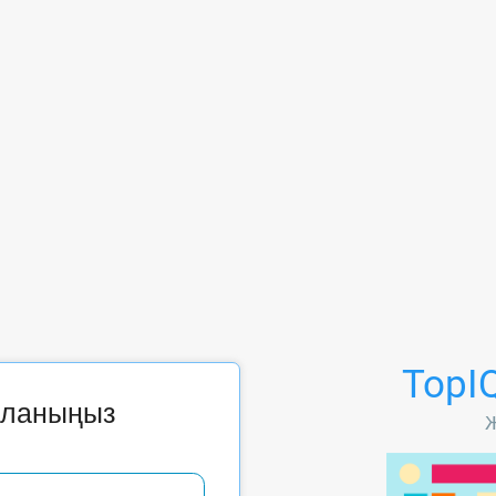
TopIQ
даланыңыз
Ж