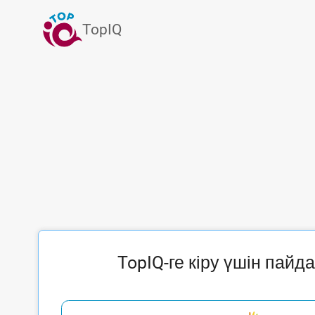
TopIQ
TopIQ-ге кіру үшін пай