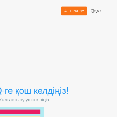
ҚАЗ
ТІРКЕЛУ
-ге қош келдіңіз!
алғастыру үшін кіріңіз